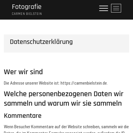
Skip
Fotografie
M
to
e
CARMEN BIELSTEIN
content
n
u
B
Datenschutzerklärung
u
t
t
o
n
Wer wir sind
Die Adresse unserer Website ist: https://carmenbielstein.de.
Welche personenbezogenen Daten wir
sammeln und warum wir sie sammeln
Kommentare
Wenn Besucher Kommentare auf der Website schreiben, sammeln wir die