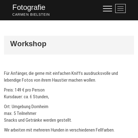
Skip
Fotografie
M
to
e
CARMEN BIELSTEIN
content
n
u
B
u
Workshop
t
t
o
n
Für Anfänger, die gerne mit einfachen Kniffs ausdrucksvolle und
lebendige Fotos von ihrem Haustier machen wollen.
Preis: 149 € pro Person
Kursdauer: ca. 6 Stunden,
Ort: Umgebung Dornheim
max. 5 Teilnehmer
Snacks und Getränke werden gestellt.
Wir arbeiten mit mehreren Hunden in verschiedenen Fellfarben.