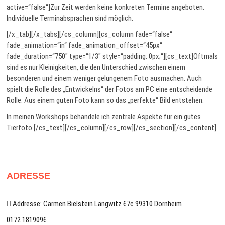
active=“false“]Zur Zeit werden keine konkreten Termine angeboten.
Individuelle Terminabsprachen sind möglich.
[/x_tab][/x_tabs][/cs_column][cs_column fade=“false“
fade_animation=“in“ fade_animation_offset=“45px“
fade_duration=“750″ type=“1/3″ style=“padding: 0px;“][cs_text]Oftmals
sind es nur Kleinigkeiten, die den Unterschied zwischen einem
besonderen und einem weniger gelungenem Foto ausmachen. Auch
spielt die Rolle des „Entwickelns“ der Fotos am PC eine entscheidende
Rolle. Aus einem guten Foto kann so das „perfekte“ Bild entstehen.
In meinen Workshops behandele ich zentrale Aspekte für ein gutes
Tierfoto.[/cs_text][/cs_column][/cs_row][/cs_section][/cs_content]
ADRESSE
Addresse: Carmen Bielstein Längwitz 67c 99310 Dornheim
0172 1819096