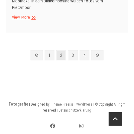
Moorhexe. In dem Bildcomposing wurden Fotos vom
Pietzmoor…
FANTASY
View More
Beitragsnavigation
Previous
Page
Page
Page
Page
Next
1
2
3
4
page
page
Fotografie
| Designed by:
Theme Freesia
|
WordPress
| © Copyright All right
reserved |
Datenschutzerklärung
facebook
instagram