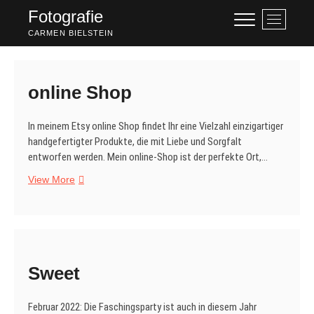
Skip
Fotografie
M
to
e
CARMEN BIELSTEIN
content
n
u
B
online Shop
u
t
In meinem Etsy online Shop findet Ihr eine Vielzahl einzigartiger
t
handgefertigter Produkte, die mit Liebe und Sorgfalt
o
entworfen werden. Mein online-Shop ist der perfekte Ort,…
n
online
View More
Shop
Sweet
Februar 2022: Die Faschingsparty ist auch in diesem Jahr