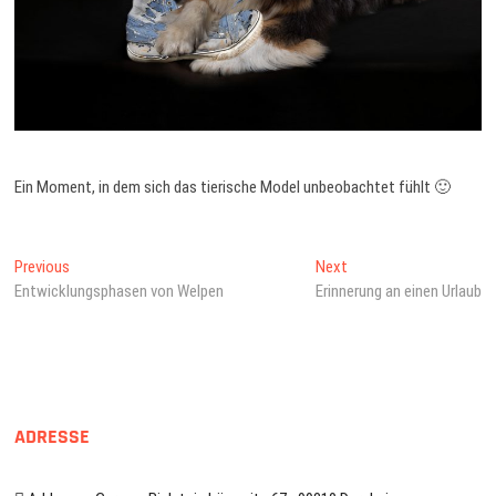
Ein Moment, in dem sich das tierische Model unbeobachtet fühlt 🙂
Beitragsnavigation
Previous
Next
Previous
Next
post:
post:
Entwicklungsphasen von Welpen
Erinnerung an einen Urlaub
ADRESSE