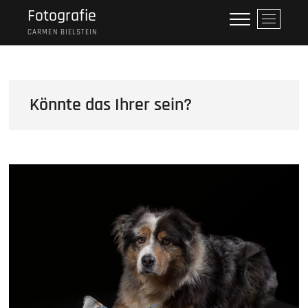
Skip
Fotografie
M
to
e
CARMEN BIELSTEIN
content
n
u
B
u
Könnte das Ihrer sein?
t
t
o
n