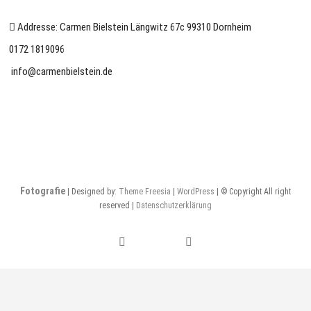
Addresse: Carmen Bielstein Längwitz 67c 99310 Dornheim
0172 1819096
info@carmenbielstein.de
Fotografie
| Designed by:
Theme Freesia
|
WordPress
| © Copyright All right
reserved |
Datenschutzerklärung
facebook
instagram
pinterest